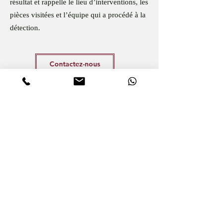
résultat et rappelle le lieu d’interventions, les
pièces visitées et l’équipe qui a procédé à la
détection.
Contactez-nous
Vous pensez héberger des punaises de lit ?
N’attendez plus pour en avoir le cœur net.